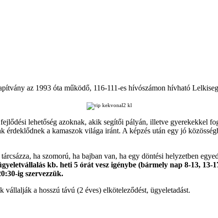
ítvány az 1993 óta működő, 116-111-es hívószámon hívható Lelkisegé
jlődési lehetőség azoknak, akik segítői pályán, illetve gyerekekkel fogl
ak érdeklődnek a kamaszok világa iránt. A képzés után egy jó közössé
 tárcsázza, ha szomorú, ha bajban van, ha egy döntési helyzetben egye
gyeletvállalás kb. heti 5 órát vesz igénybe (bármely nap 8-13, 13-
20:30-ig szervezzük.
ik vállalják a hosszú távú (2 éves) elköteleződést, ügyeletadást.