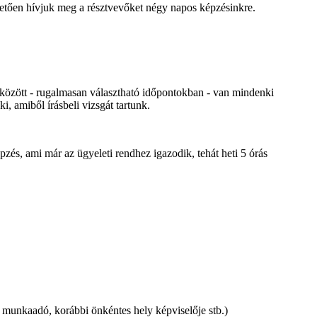
övetően hívjuk meg a résztvevőket négy napos képzésinkre.
 között - rugalmasan választható időpontokban - van mindenki
i, amiből írásbeli vizsgát tartunk.
épzés, ami már az ügyeleti rendhez igazodik, tehát heti 5 órás
ár, munkaadó, korábbi önkéntes hely képviselője stb.)