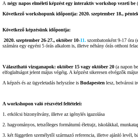
A
négy napos elméleti képzést
egy
interaktív workshop vezeti be
(
Következő workshopunk időpontja:
2020. szeptember 18., pénte
Következő képzésünk időpontja:
2020. szeptember 26-27., október 10-
11.
szombatonként 9-17 óra (e
számára egy egyéni 5 órás alkalom is, illetve néhány órás otthoni felad
Választható vizsganapok: október 15 vagy október 20
(a napon be
elfoglaltságot jelent május végéig. A képzést sikeresen elvégzők máj
A képzés és az ügyeletadás helyszíne is
Budapesten
lesz, belvárosi 
A workshopon való részvétel feltételei:
1. erkölcsi bizonyítvány, illetve az igénylés igazolása
2. hagyományos, tetszőleges formátumú életrajz, iskolákkal, munkatap
3. két független személytől származó referencia, illetve ajánló levél, b