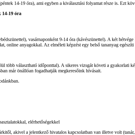
péntek 14-19 óra), ami egyben a kiválasztási folyamat része is. Ezt k
k 14-19 óra
bédszünettel), vasárnaponként 9-14 óra (kávészünettel). A két hétvége
at, online anyagokkal. Az elméleti képzést egy belső tananyag egészíti k
lül több választható időponttal). A sikeres vizsgát követi a gyakorlati k
usban már önállóan fogadhatják megkeresőink hívásait.
irodánkban.
asztalatokkal, elérhetőségekkel
árkitől, akivel a jelentkező hivatalos kapcsolatban van illetve volt (tan