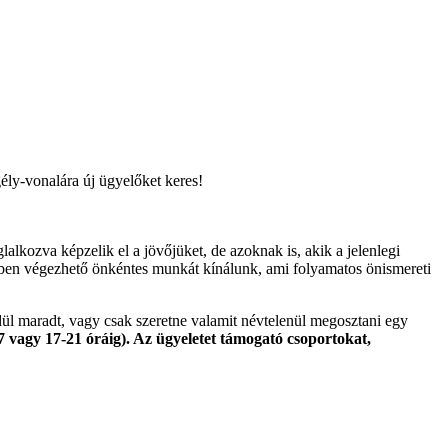
ly-vonalára új ügyelőket keres!
alkozva képzelik el a jövőjüket, de azoknak is, akik a jelenlegi
gben végezhető önkéntes munkát kínálunk, ami folyamatos önismereti
dül maradt, vagy csak szeretne valamit névtelenül megosztani egy
17 vagy 17-21 óráig). Az ügyeletet támogató csoportokat,