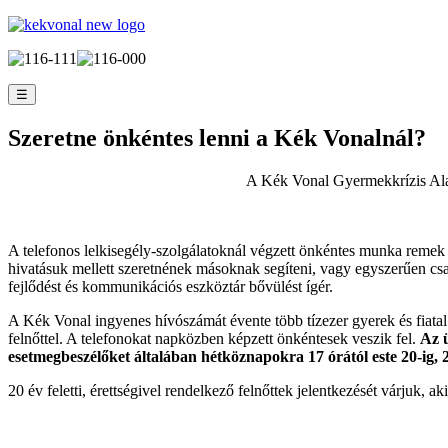
☰
Szeretne önkéntes lenni a Kék Vonalnál?
A Kék Vonal Gyermekkrízis Alap
A telefonos lelkisegély-szolgálatoknál végzett önkéntes munka remek fe
hivatásuk mellett szeretnének másoknak segíteni, vagy egyszerűen cs
fejlődést és kommunikációs eszköztár bővülést ígér.
A Kék Vonal ingyenes hívószámát évente több tízezer gyerek és fiatal
felnőttel. A telefonokat napközben képzett önkéntesek veszik fel.
Az ü
esetmegbeszélőket általában hétköznapokra 17 órától este 20-ig, 
20 év feletti, érettségivel rendelkező felnőttek jelentkezését várjuk, ak