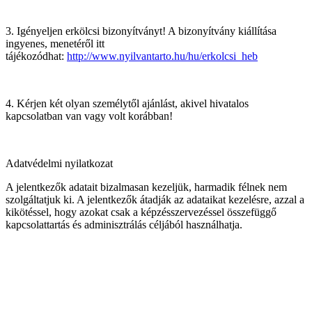
3. Igényeljen erkölcsi bizonyítványt! A bizonyítvány kiállítása
ingyenes, menetéről itt
tájékozódhat:
http://www.nyilvantarto.hu/hu/erkolcsi_heb
4. Kérjen két olyan személytől ajánlást, akivel hivatalos
kapcsolatban van vagy volt korábban!
Adatvédelmi nyilatkozat
A jelentkezők adatait bizalmasan kezeljük, harmadik félnek nem
szolgáltatjuk ki. A jelentkezők átadják az adataikat kezelésre, azzal a
kikötéssel, hogy azokat csak a képzésszervezéssel összefüggő
kapcsolattartás és adminisztrálás céljából használhatja.