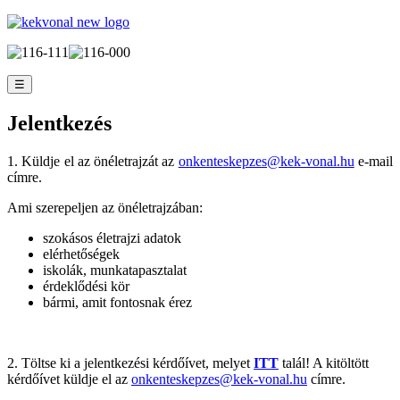
☰
Jelentkezés
1. Küldje el az önéletrajzát az
onkenteskepzes@kek-vonal.hu
e-mail
címre.
Ami szerepeljen az önéletrajzában:
szokásos életrajzi adatok
elérhetőségek
iskolák, munkatapasztalat
érdeklődési kör
bármi, amit fontosnak érez
2. Töltse ki a jelentkezési kérdőívet, melyet
ITT
talál! A kitöltött
kérdőívet küldje el az
onkenteskepzes@kek-vonal.hu
címre.