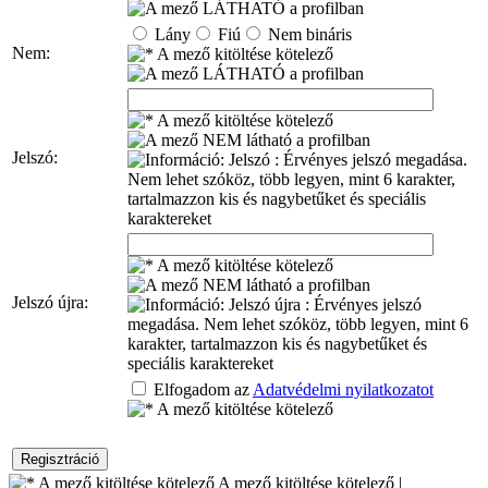
Lány
Fiú
Nem bináris
Nem:
Jelszó:
Jelszó újra:
Elfogadom az
Adatvédelmi nyilatkozatot
A mező kitöltése kötelező |